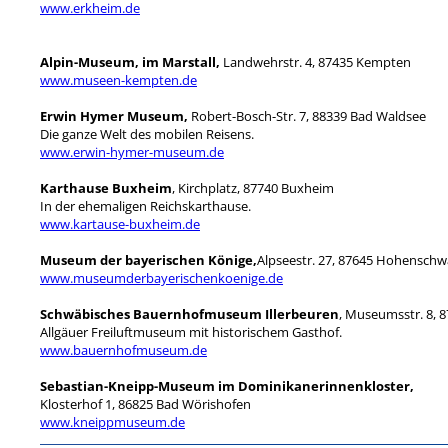
www.erkheim.de
Alpin-Museum, im Marstall,
Landwehrstr. 4, 87435 Kempten
www.museen-kempten.de
Erwin Hymer Museum,
Robert-Bosch-Str. 7, 88339 Bad Waldsee
Die ganze Welt des mobilen Reisens.
www.erwin-hymer-museum.de
Karthause Buxheim
, Kirchplatz, 87740 Buxheim
In der ehemaligen Reichskarthause.
www.kartause-buxheim.de
Museum der bayerischen Könige,
Alpseestr. 27, 87645 Hohensch
www.museumderbayerischenkoenige.de
Schwäbisches Bauernhofmuseum Illerbeuren
, Museumsstr. 8, 
Allgäuer Freiluftmuseum mit historischem Gasthof.
www.bauernhofmuseum.de
Sebastian-Kneipp-Museum im Dominikanerinnenkloster,
Klosterhof 1, 86825 Bad Wörishofen
www.kneippmuseum.de