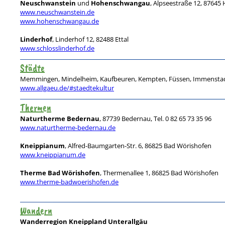
Neuschwanstein
und
Hohenschwangau
, Alpseestraße 12, 8764
www.neuschwanstein.de
www.hohenschwangau.de
Linderhof
, Linderhof 12, 82488 Ettal
www.schlosslinderhof.de
Städte
Memmingen, Mindelheim, Kaufbeuren, Kempten, Füssen, Immenstadt
www.allgaeu.de/#staedtekultur
Thermen
Naturtherme Bedernau
, 87739 Bedernau, Tel. 0 82 65 73 35 96
www.naturtherme-bedernau.de
Kneippianum
, Alfred-Baumgarten-Str. 6, 86825 Bad Wörishofen
www.kneippianum.de
Therme Bad Wörishofen
, Thermenallee 1, 86825 Bad Wörishofen
www.therme-badwoerishofen.de
Wandern
Wanderregion Kneippland Unterallgäu