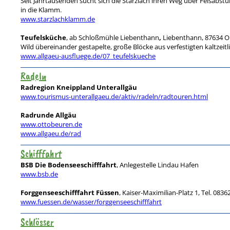
Seit Jahrtausenden sucht sich die Starzlach ihren Weg über Felsabs
in die Klamm.
www.starzlachklamm.de
Teufelsküche
, ab Schloßmühle Liebenthann
,
Liebenthann, 87634 
Wild übereinander gestapelte, große Blöcke aus verfestigten kaltzeitl
www.allgaeu-ausfluege.de/07_teufelskueche
Radeln
Radregion Kneippland Unterallgäu
www.tourismus-unterallgaeu.de/aktiv/radeln/radtouren.html
Radrunde Allgäu
www.ottobeuren.de
www.allgaeu.de/rad
Schifffahrt
BSB Die Bodenseeschifffahrt
, Anlegestelle Lindau Hafen
www.bsb.de
Forggenseeschifffahrt Füssen
, Kaiser-Maximilian-Platz 1, Tel. 083
www.fuessen.de/wasser/forggenseeschifffahrt
Schlösser