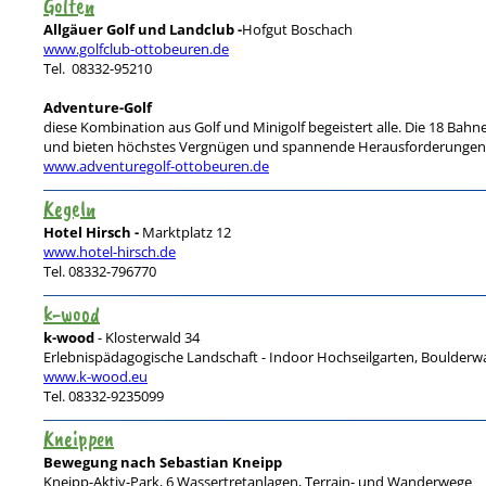
Golfen
Allgäuer Golf und Landclub -
Hofgut Boschach
www.golfclub-ottobeuren.de
Tel. 08332-95210
Adventure-Golf
diese Kombination aus Golf und Minigolf begeistert alle. Die 18 Ba
und bieten höchstes Vergnügen und spannende Herausforderungen. 
www.adventuregolf-ottobeuren.de
Kegeln
Hotel Hirsch -
Marktplatz 12
www.hotel-hirsch.de
Tel. 08332-796770
k-wood
k-wood
- Klosterwald 34
Erlebnispädagogische Landschaft - Indoor Hochseilgarten, Boulderwa
www.k-wood.eu
Tel. 08332-9235099
Kneippen
Bewegung nach Sebastian Kneipp
Kneipp-Aktiv-Park, 6 Wassertretanlagen, Terrain- und Wanderwege