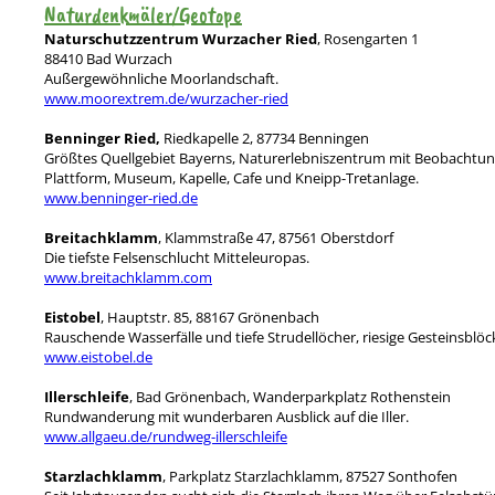
Naturdenkmäler/Geotope
Naturschutzzentrum Wurzacher Ried
, Rosengarten 1
88410 Bad Wurzach
Außergewöhnliche Moorlandschaft.
www.moorextrem.de/wurzacher-ried
Benninger Ried,
Riedkapelle 2, 87734 Benningen
Größtes Quellgebiet Bayerns, Naturerlebniszentrum mit Beobachtun
Plattform, Museum, Kapelle, Cafe und Kneipp-Tretanlage.
www.benninger-ried.de
Breitachklamm
, Klammstraße 47, 87561 Oberstdorf
Die tiefste Felsenschlucht Mitteleuropas.
www.breitachklamm.com
Eistobel
, Hauptstr. 85, 88167 Grönenbach
Rauschende Wasserfälle und tiefe Strudellöcher, riesige Gesteinsblö
www.eistobel.de
Illerschleife
, Bad Grönenbach, Wanderparkplatz Rothenstein
Rundwanderung mit wunderbaren Ausblick auf die Iller.
www.allgaeu.de/rundweg-illerschleife
Starzlachklamm
, Parkplatz Starzlachklamm, 87527 Sonthofen