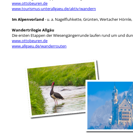
www.ottobeuren.de
www.tourismus-unterallgaeu.de/aktiv/wandern
Im Alpenvorland
- u. a. Nagelfluhkette, Grünten, Wertacher Hörnle,
Wandertrilogie Allgäu
Die ersten Etappen der Wiesengängerrunde laufen rund um und dur
www.ottobeuren.de
www.allgaeu.de/wanderrouten