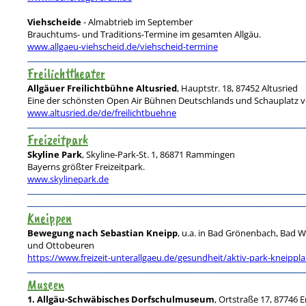
Viehscheide
- Almabtrieb im September
Brauchtums- und Traditions-Termine im gesamten Allgäu.
www.allgaeu-viehscheid.de/viehscheid-termine
Freilichttheater
Allgäuer Freilichtbühne Altusried
, Hauptstr. 18, 87452 Altusried
Eine der schönsten Open Air Bühnen Deutschlands und Schauplatz v
www.altusried.de/de/freilichtbuehne
Freizeitpark
Skyline Park
, Skyline-Park-St. 1, 86871 Rammingen
Bayerns größter Freizeitpark.
www.skylinepark.de
Kneippen
Bewegung nach Sebastian Kneipp
, u.a. in Bad Grönenbach, Bad 
und Ottobeuren
https://www.freizeit-unterallgaeu.de/gesundheit/aktiv-park-kneippl
Museen
1. Allgäu-Schwäbisches Dorfschulmuseum
, Ortstraße 17, 87746